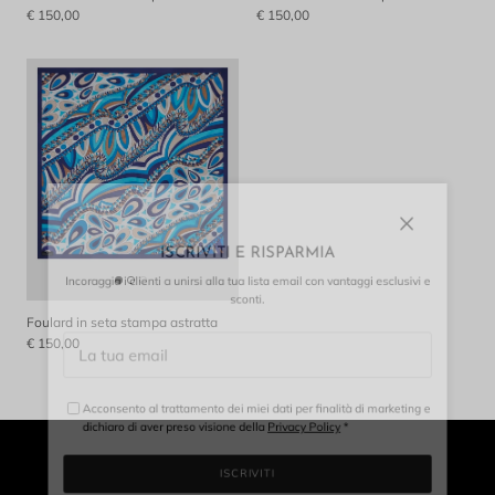
€ 150,00
€ 150,00
Chiudi
ISCRIVITI E RISPARMIA
Incoraggia i clienti a unirsi alla tua lista email con vantaggi esclusivi e
sconti.
Foulard in seta stampa astratta
€ 150,00
Acconsento al trattamento dei miei dati per finalità di marketing e
dichiaro di aver preso visione della
Privacy Policy
*
ISCRIVITI