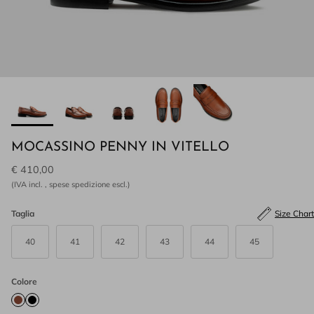
MOCASSINO PENNY IN VITELLO
€ 410,00
(IVA incl. , spese spedizione escl.)
Taglia
Size Chart
40
41
42
43
44
45
Colore