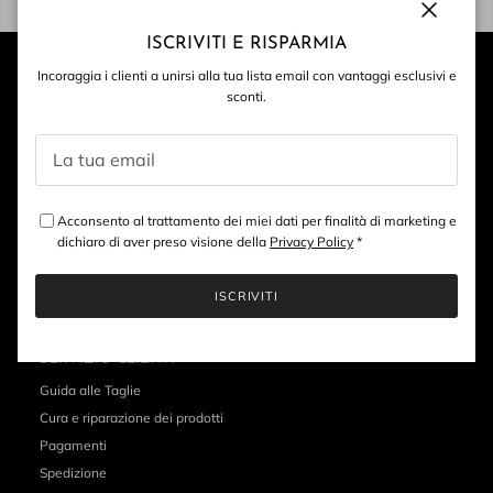
Chiudi
ISCRIVITI E RISPARMIA
Incoraggia i clienti a unirsi alla tua lista email con vantaggi esclusivi e
sconti.
Acconsento al trattamento dei miei dati per finalità di marketing e
dichiaro di aver preso visione della
Privacy Policy
*
ISCRIVITI
SERVIZIO CLIENTI
Guida alle Taglie
Cura e riparazione dei prodotti
Pagamenti
Spedizione