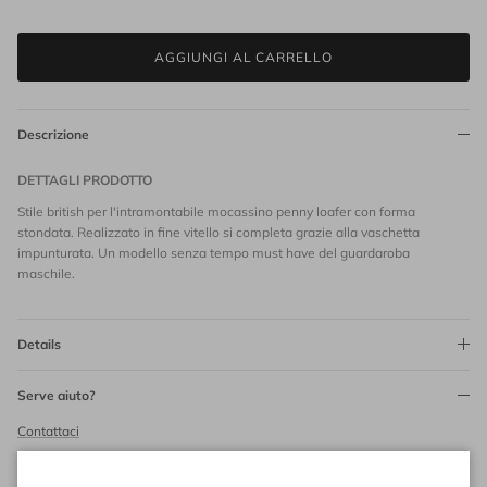
AGGIUNGI AL CARRELLO
Descrizione
DETTAGLI PRODOTTO
Stile british per l'intramontabile mocassino penny loafer con forma
stondata. Realizzato in fine vitello si completa grazie alla vaschetta
impunturata. Un modello senza tempo must have del guardaroba
maschile.
Details
Serve aiuto?
Contattaci