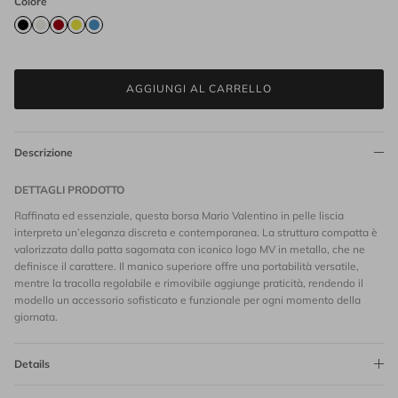
Colore
AGGIUNGI AL CARRELLO
Descrizione
DETTAGLI PRODOTTO
Raffinata ed essenziale, questa borsa Mario Valentino in pelle liscia
interpreta un’eleganza discreta e contemporanea. La struttura compatta è
valorizzata dalla patta sagomata con iconico logo MV in metallo, che ne
definisce il carattere. Il manico superiore offre una portabilità versatile,
mentre la tracolla regolabile e rimovibile aggiunge praticità, rendendo il
modello un accessorio sofisticato e funzionale per ogni momento della
giornata.
Details